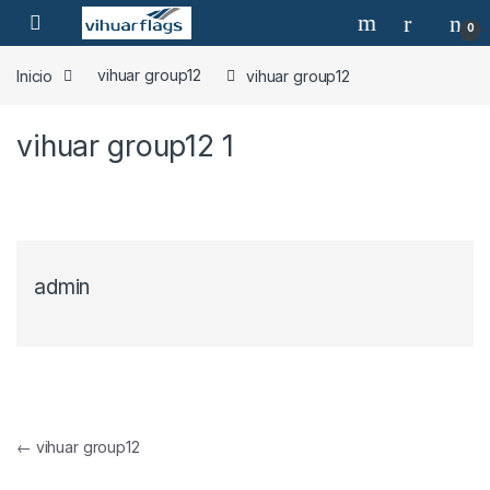
Skip to navigation
Skip to content
0
Inicio
vihuar group12
vihuar group12
vihuar group12
1
admin
Navegación de entradas
←
vihuar group12