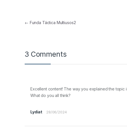
Navegación de entradas
←
Funda Táctica Multiusos2
3 Comments
Excellent content! The way you explained the topic is
What do you all think?
Lydiat
28/06/2024