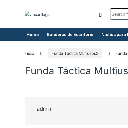
Skip to navigation
Skip to content
Search f
Home
Banderas de Escritorio
Nichos para
Inicio
Funda Táctica Multiusos2
Funda 
Funda Táctica Multiu
admin