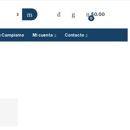
$
0.00
0
e Campismo
Mi cuenta
Contacto