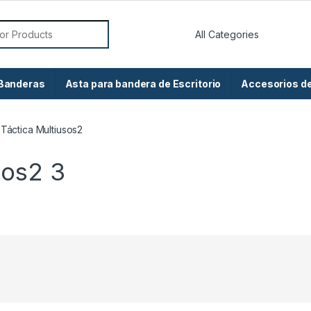
or:
 Banderas
Asta para bandera de Escritorio
Accesorios d
Táctica Multiusos2
sos2
3